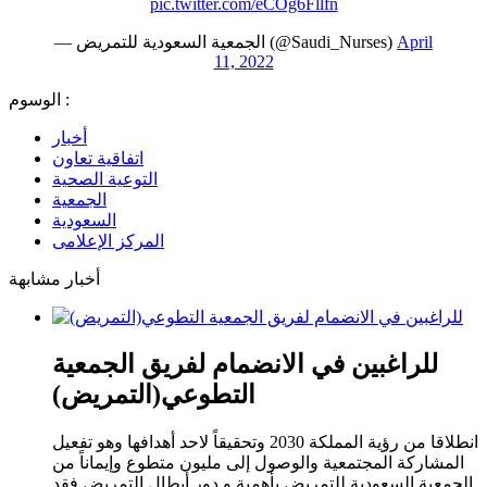
pic.twitter.com/eCOg6Fllfn
April
— الجمعية السعودية للتمريض (@Saudi_Nurses)
11, 2022
الوسوم :
أخبار
اتفاقية تعاون
التوعية الصحية
الجمعية
السعودية
المركز الإعلامى
أخبار مشابهة
للراغبين في الانضمام لفريق الجمعية
التطوعي(التمريض)
انطلاقا من رؤية المملكة 2030 وتحقيقاً لاحد أهدافها وهو تفعيل
المشاركة المجتمعية والوصول إلى مليون متطوع وإيماناً من
الجمعية السعودية للتمريض بأهمية و دور أبطال التمريض فقد