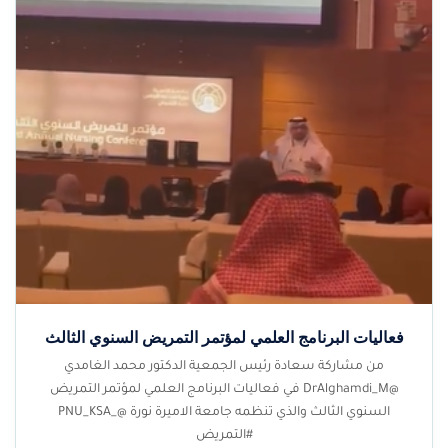
فعاليات البرنامج العلمي لمؤتمر التمريض السنوي الثالث
من مشاركة سعادة رئيس الجمعية الدكتور محمد الغامدي
@DrAlghamdi_M في فعاليات البرنامج العلمي لمؤتمر التمريض
السنوي الثالث والذي تنظمه جامعة الاميرة نورة @_PNU_KSA
#التمريض