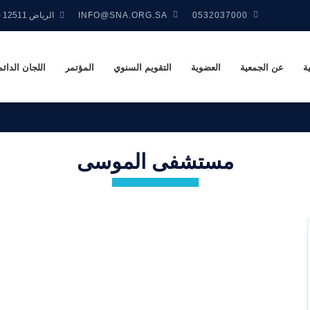
0532037000
INFO@SNA.ORG.SA
الرياض 12511 - 3158 المملكة العربية السعودية
ة
عن الجمعية
العضوية
التقويم السنوي
المؤتمر
اللجان الدائم
مستشفى الموسى