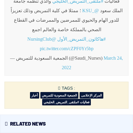
فعاليات
#ملتقى_التمريض_الخليجي
والذي تنظمه جامعة
؛ ممثلا في كلية التمريض وذلك تعزيزاً
@_KSU
الملك سعود
للدور الهام والحيوي للممرضين والممرضات في القطاع
الصحي بالمملكة خاصة والعالم اجمع
@NursingClub
#هاكاثون_التمريض_الأول
pic.twitter.com/cZPF0Yr5bp
— الجمعية السعودية للتمريض (@Saudi_Nurses)
March 24,
2022
TAGS :
المركز الإعلامى
الجمعية السعودية للتمريض
أخبار
فعاليات #ملتقى_التمريض_الخليجي
RELATED NEWS