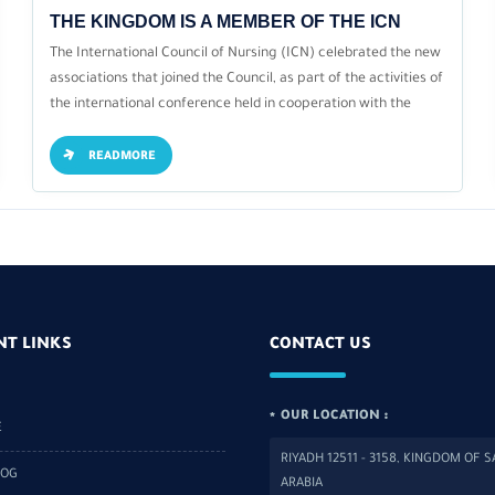
THE KINGDOM IS A MEMBER OF THE ICN
The International Council of Nursing (ICN) celebrated the new
associations that joined the Council, as part of the activities of
the international conference held in cooperation with the
Emirates Nursing Association
READMORE
NT LINKS
CONTACT US
OUR LOCATION :
E
RIYADH 12511 - 3158, KINGDOM OF S
LOG
ARABIA