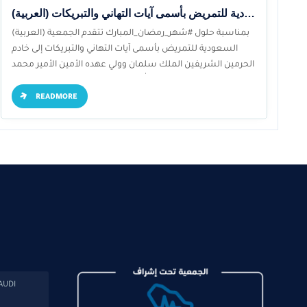
(العربية) تتقدم الجمعية السعودية للتمريض بأسمى آيات التهاني والتبريكات
(العربية) بمناسبة حلول #شهر_رمضان_المبارك تتقدم الجمعية
السعودية للتمريض بأسمى آيات التهاني والتبريكات إلى خادم
الحرمين الشريفين الملك سلمان وولي عهده الأمين الأمير محمد
بن سلمان – حفظهما الله – وإلى الشعب السعودي وأعضاء
الجمعية الكرام، سائلين الله أن يعيده على وطننا بالخير والبركات
READMORE
AUDI