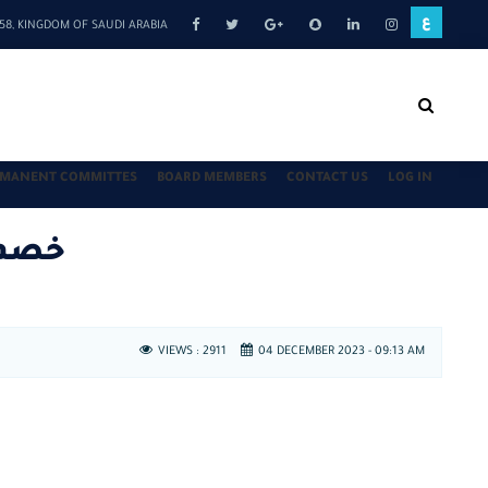
ع
3158, KINGDOM OF SAUDI ARABIA
RMANENT COMMITTES
BOARD MEMBERS
CONTACT US
LOG IN
العربية) خصم خ
VIEWS :
2911
04 DECEMBER 2023 - 09:13 AM