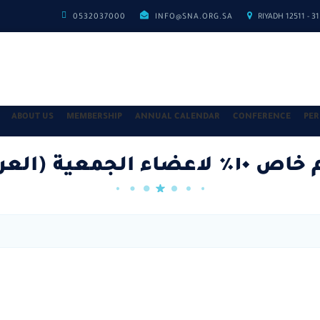
0532037000
INFO@SNA.ORG.SA
RIYADH 12511 - 
ABOUT US
MEMBERSHIP
ANNUAL CALENDAR
CONFERENCE
PE
(اص ١٠٪ لاعضاء الجمعية