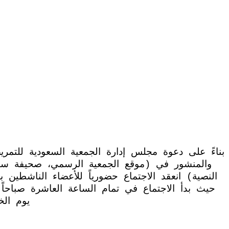
النصية) انعقد الاجتماع حضورياً للأعضاء الناشطين
يوم الخميس الموافق ٩/٥/١٤٤٢ه ٢٠