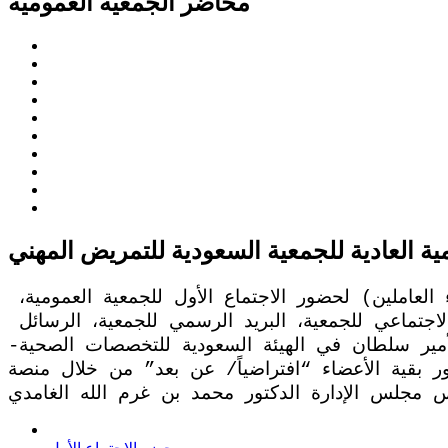
محاضر الجمعية العمومية
مية العادية للجمعية السعودية للتمريض المهني
بناءً على دعوة مجلس إدارة الجمعية السعودية للتمريض المهني الموجهة لأعضاء الجمعية العمومية (الأعضاء العاملين) لحضور الاجتماع الأول للجمعية العمومية، 
والمنشور في (موقع الجمعية الرسمي، صحيفة سبق الرسمية، وكالة الأنباء السعودية، منصات التواصل الاجتماعي للجمعية، البريد الرسمي للجمعية، الرسائل 
الأمير سلطان في الهيئة السعودية للتخصصات الصحية-
/ عن بعد” من خلال منصة GoTowebinar، حيث بدأ الاجتماع في تمام الساعة العاشرة صباحاً 