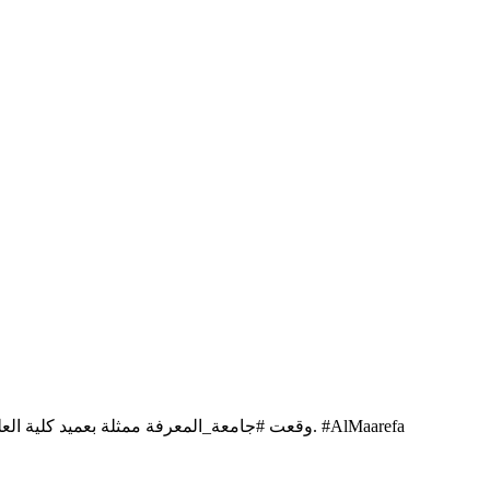
وقعت #جامعة_المعرفة ممثلة بعميد كلية العلوم ا