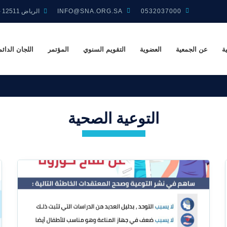
0532037000
INFO@SNA.ORG.SA
الرياض 12511 - 3158 المملكة العربية السعودية
ة
عن الجمعية
العضوية
التقويم السنوي
المؤتمر
اللجان الدائم
التوعية الصحية