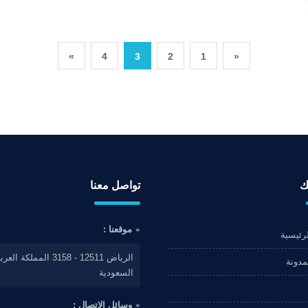
»
4
3
2
1
«
ك
تواصل معنا
موقعنا :
رئيسية
الرياض 12511 - 3158 المملكة الع
لمدونة
السعودية
وسائل الاتصال :