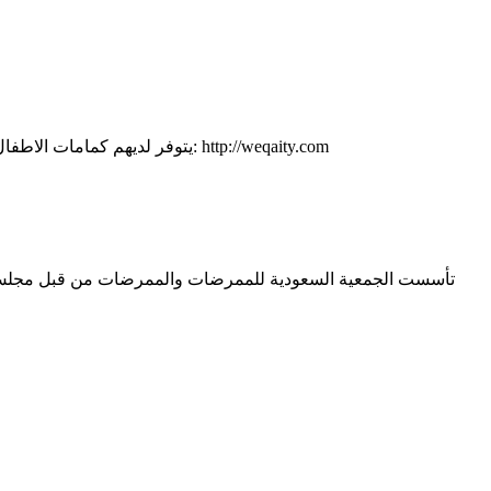
خصم 10 ٪ على منتجات متجر وقايتي للمعقمات والكمامات، عند استخدام كود الخصم ( SNA ) . يتوفر لديهم كمامات الاطفال - التوصيل الى جميع مناطق المملكة: http://weqaity.com