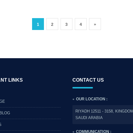
1
2
3
4
»
NT LINKS
CONTACT US
OUR LOCATION :
GE
RIYADH 12511 - 3158, KINGDO
 BLOG
SAUDI ARABIA
S
COMMUNICATION :