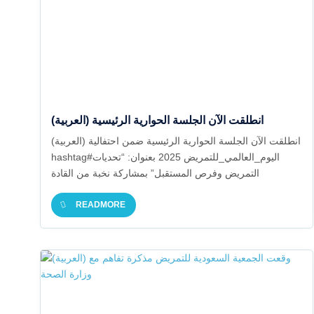
(العربية) انطلقت الآن الجلسة الحوارية الرئيسية
(العربية) انطلقت الآن الجلسة الحوارية الرئيسية ضمن احتفالية
hashtag#اليوم_العالمي_للتمريض 2025 بعنوان: “تحديات
التمريض وفرص المستقبل” بمشاركة نخبة من القادة
والمختصين لمناقشة: • التحديات اليومية • تمكين التمريض •
فرص رؤية 2030 hashtag#التمريض_قوة_للتغيير
READMORE