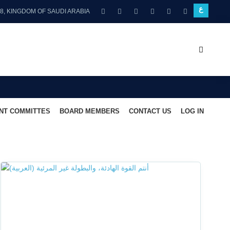
ع
58, KINGDOM OF SAUDI ARABIA
NT COMMITTES
BOARD MEMBERS
CONTACT US
LOG IN