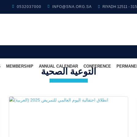
0532037000
INFO@SNA.ORG.SA
RIYADH 12511 - 31
S
MEMBERSHIP
ANNUAL CALENDAR
CONFERENCE
PERMANE
التوعية الصحية